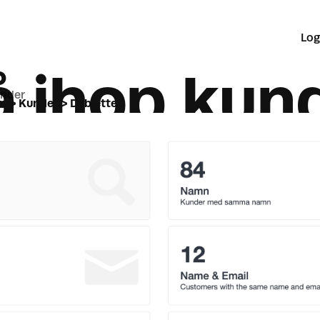
Log
å ihop kun
under
n > Kunder > Dubletter.