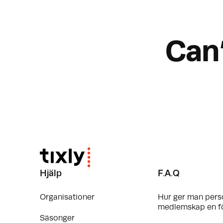
Can
Hjälp
F.A.Q
Organisationer
Hur ger man pers
medlemskap en f
Säsonger