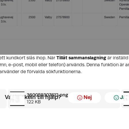
 ett kundkort slås ihop. När
Tillåt sammanslagning
är inställ
n, e-post, mobil eller telefon) används. Denna funktion är an
 använder de förvalda sökfunktionerna.
360059307612.png
Var artikeln till hjälp?
Nej
Ja
122 KB