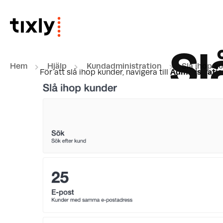
Hoppa över till huvudinnehåll
Sl
Hem
Hjälp
Kundadministration
Slå ihop k
För att slå ihop kunder, navigera till
Administratio