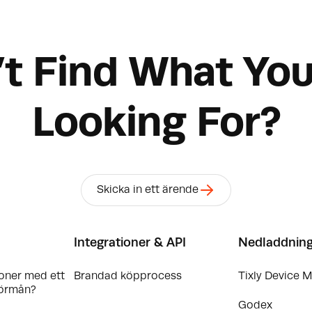
’t Find What You
Looking For?
Skicka in ett ärende
Integrationer & API
Nedladdnin
oner med ett
Brandad köpprocess
Tixly Device 
örmån?
Godex