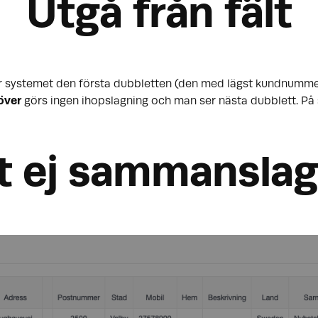
Utgå från fält
sar systemet den första dubbletten (den med lägst kundnummer
över
görs ingen ihopslagning och man ser nästa dubblett. På 
åt ej sammansla