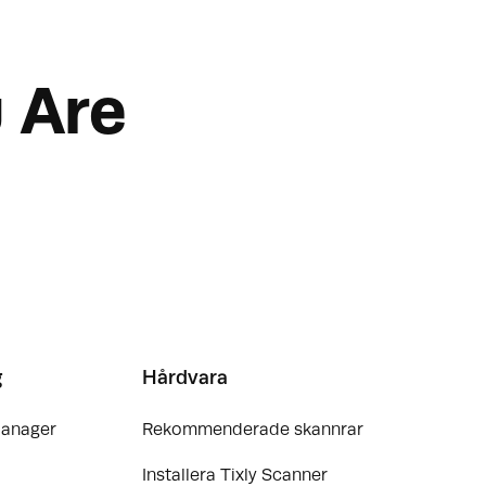
 Are
g
Hårdvara
Manager
Rekommenderade skannrar
Installera Tixly Scanner