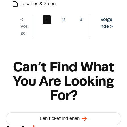
Locaties & Zalen
<
1
2
3
Volge
Vori
nde >
ge
Can’t Find What
You Are Looking
For?
Een ticket indienen