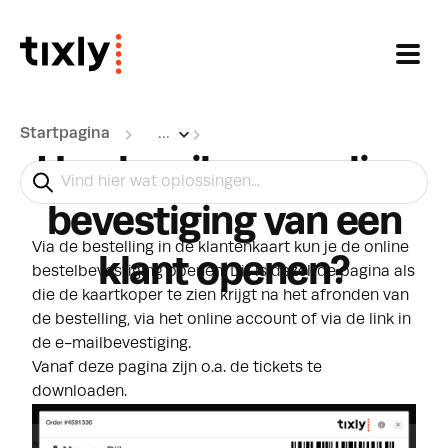
Doorgaan naar hoofdinhoud
Startpagina
...
Hoe kan ik een online
bevestiging van een
Via de bestelling in de klantenkaart kun je de online
klant openen?
bestelbevestiging openen. Dit is dezelfde pagina als
die de kaartkoper te zien krijgt na het afronden van
de bestelling, via het online account of via de link in
de e-mailbevestiging.
Vanaf deze pagina zijn o.a. de tickets te
downloaden.