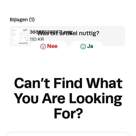
Bijlagen (1)
360076382371.png
Was dit artikel nuttig?
110 KB
Nee
Ja
Can’t Find What
You Are Looking
For?