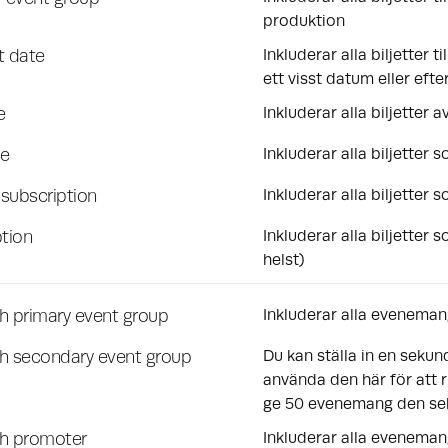
produktion
t date
Inkluderar alla biljetter t
ett visst datum eller efte
e
Inkluderar alla biljetter a
ce
Inkluderar alla biljetter s
c subscription
Inkluderar alla biljetter 
ption
Inkluderar alla biljetter
helst)
h primary event group
Inkluderar alla eveneman
th secondary event group
Du kan ställa in en seku
använda den här för att r
ge 50 evenemang den sek
th promoter
Inkluderar alla evenemang