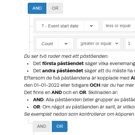
Du ser två rader med ett påståenden:
Det
första påståendet
säger vilka evenemangs
Det
andra påståendet
säger att du måste ha 
Eftersom de två påståendena är kopplade med
A
den 01-01-2022 eller tidigare
OCH
när du har mer
Det finns en
AND
och en
OR
. Skillnaden är:
AND
: Alla påståenden (eller grupper av påst
OR
: Om något av påståenden är sant, är villkor
Se exemplet nedan som kontrollerar om köparen h