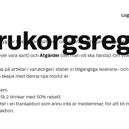
Log
rukorgsreg
r
rktyg för flexibel prissättning och andra ändringar i varukorgen
ver vara sant) och
Åtgärder
(det man vill ska hända). Om vill
på artiklar i varukorgen, ställer in tillgängliga leverans- och 
n skapa med denna nya modul är:
lem.
 få 2 drinkar med 50% rabatt.
ter i en transaktion som ännu inte är medlemmar, för att bli 
aktion.