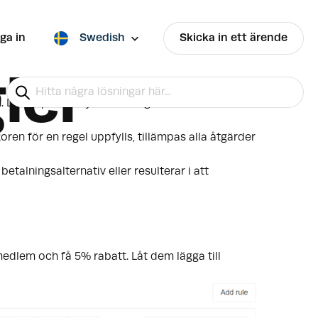
ga in
Swedish
Skicka in ett ärende
ler
. De skapar ett nytt sätt att ge förmåner till vissa
koren för en regel uppfylls, tillämpas alla åtgärder
betalningsalternativ eller resulterar i att
medlem och få 5% rabatt. Låt dem lägga till