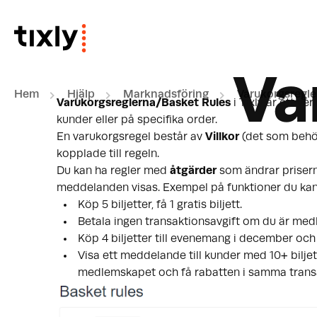
Hoppa över till huvudinnehåll
Va
Hem
Hjälp
Marknadsföring
Varukorgsregle
Varukorgsreglerna/Basket Rules
i Tixly är ett ve
kunder eller på specifika order.
En varukorgsregel består av
Villkor
(det som behö
kopplade till regeln.
Du kan ha regler med
åtgärder
som ändrar priserna 
meddelanden visas. Exempel på funktioner du ka
Köp 5 biljetter, få 1 gratis biljett.
Betala ingen transaktionsavgift om du är med
Köp 4 biljetter till evenemang i december och
Visa ett meddelande till kunder med 10+ biljet
medlemskapet och få rabatten i samma trans