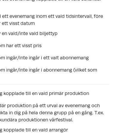
ill ett evenemang inom ett vald tidsintervall, före
r ett visst datum
v en vald/inte vald biljettyp
om har ett visst pris
som ingår/inte ingår i ett valt abonnemang
 som ingår/inte ingår i abonnemang (vilket som
g kopplade till en vald primär produktion
ndär produktion på ett urval av evenemang och
ikta in dig på hela denna grupp på en gång. T.ex.
undära produktionen vårfestival.
 kopplade till en vald arrangör