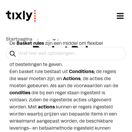
Doorgaan naar hoofdinhoud
Startpagina
...
De
Basket rules
zijn een middel om flexibel
Basket Rules
voordelen te geven. Ze bieden een uitgebreide
manier om voordelen geven aan bepaalde klanten
of bestellingen te geven.
Een basket rule bestaat uit
Conditions
;
de regels
die waar moeten zijn, en
Actions
; de acties die
moeten gebeuren. Als aan de voorwaarden van de
condities
die bij een regel staan ingesteld is
voldaan, zullen de ingestelde acties uitgevoerd
worden. Met
actions
kunnen er regels ingesteld
worden
waarbij prijzen van bepaalde items in een
winkelmand aangepast worden, de beschikbare
leverings- en betaalmethode ingesteld kunnen